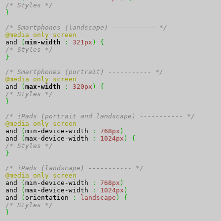
/* Styles */
}
/* Smartphones (landscape) ----------- */
@media only screen 
and 
(
min-width
:
321px
)
{
/* Styles */
}
/* Smartphones (portrait) ----------- */
@media only screen 
and 
(
max-width
:
320px
)
{
/* Styles */
}
/* iPads (portrait and landscape) ----------- */
@media only screen 
and 
(
min-device-width 
:
768px
)
and 
(
max-device-width 
:
1024px
)
{
/* Styles */
}
/* iPads (landscape) ----------- */
@media only screen 
and 
(
min-device-width 
:
768px
)
and 
(
max-device-width 
:
1024px
)
and 
(
orientation 
:
landscape
)
{
/* Styles */
}