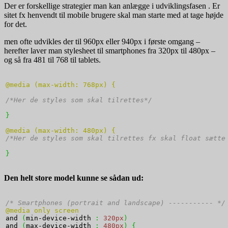
Der er forskellige strategier man kan anlægge i udviklingsfasen . Er
sitet fx henvendt til mobile brugere skal man starte med at tage højde
for det.
men ofte udvikles der til 960px eller 940px i første omgang –
herefter laver man stylesheet til smartphones fra 320px til 480px –
og så fra 481 til 768 til tablets.
@media (max-width: 768px) {
/*Her de styles som skal tilrettes*/
}
@media (max-width: 480px) {
/*Her de styles som skal tilrettes fx skal float sætte
}
Den helt store model kunne se sådan ud:
/* Smartphones (portrait and landscape) ----------- */
@media only screen 
and 
(
min-device-width 
:
320px
)
and 
(
max-device-width 
:
480px
)
{