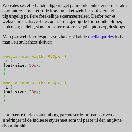
Websites ses efterhånden lige meget på mobile enheder som på alm
computere – hvilket stille krav om at et website skal være let
tilgængelig på flere forskellige skærmstørrelser. Derfor bør et
website midst have 3 designs som tager højde for mobiltelefoner,
tablets og endelig standard skærm størrelse på laptops og desktops.
Man gør websider responsive vha de såkaldte
media queries
hvis
man i sit stylesheet skriver:
@media (max-width: 960px) {
h1 
{
font-size
:
36px
;
}
}
@media (max-width: 600px) {
h1 
{
font-size
:
28px
;
}
}
læg mærke til de ekstra tuborg parenteser hvor man skrive de
ændringer til de indlæste stylesheet som vil passe til den angivne
skærmbredde.