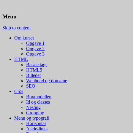
Menu
Kursus i html/CSS
HTML/CSS
Skip to content
Om kurset
Opgave 1
Opgave 2
Opgave 3
HTML
Basale tags
HTML5
Billeder
Webhotel og domæne
SEO
CSS
Boxmodellen
Id og classes
Nesting
Grouping
Menu og typografi
Horisontal
Aside-links