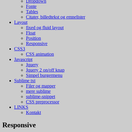
Dropdown
Fonte
Tables
Citater, billedtekst og emnelister
Layout
fixed og fluid layout
Float
Position
Responsive
CSS3
CSS animation
Javascript
Jquery
Jquery 2 on/off knap
Simpel burgermenu
Sublime txt
Filer og mapper
mere sublime
sublime-snippet
CSS preprocessor
LINKS
Kontakt
Responsive