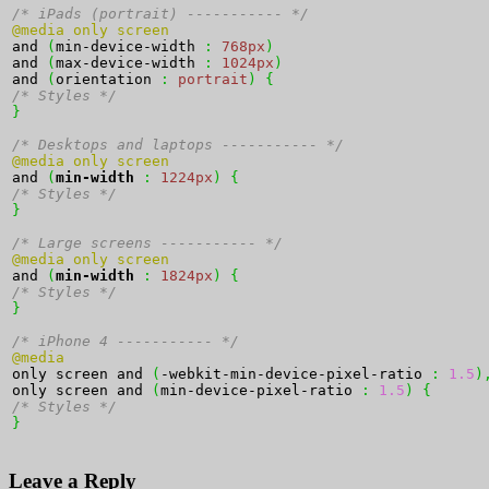
/* iPads (portrait) ----------- */
@media only screen 
and 
(
min-device-width 
:
768px
)
and 
(
max-device-width 
:
1024px
)
and 
(
orientation 
:
portrait
)
{
/* Styles */
}
/* Desktops and laptops ----------- */
@media only screen 
and 
(
min-width
:
1224px
)
{
/* Styles */
}
/* Large screens ----------- */
@media only screen 
and 
(
min-width
:
1824px
)
{
/* Styles */
}
/* iPhone 4 ----------- */
@media
only screen and 
(
-webkit-min-device-pixel-ratio 
:
1.5
)
only screen and 
(
min-device-pixel-ratio 
:
1.5
)
{
/* Styles */
}
Leave a Reply